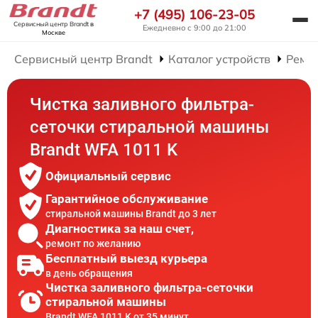
+7 (495) 106-23-05
Сервисный центр Brandt
в
Ежедневно с 9:00 до 21:00
Москве
Сервисный центр Brandt
Каталог устройств
Ремо
Чистка заливного фильтра-
сеточки стиральной машины
Brandt WFA 1011 K
Официальный сервис
Гарантийное обслуживание
стиральной машины Brandt до 3 лет
Диагностика за наш счет,
ремонт по желанию
Бесплатный выезд курьера
в день обращения
Чистка заливного фильтра-сеточки
стиральной машины
Brandt WFA 1011 K от 35 минут