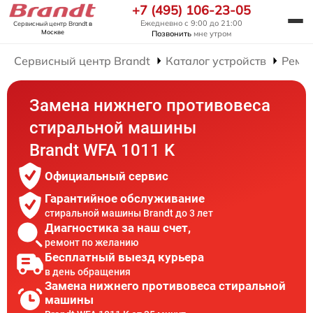
+7 (495) 106-23-05
Ежедневно с 9:00 до 21:00
Сервисный центр Brandt
в
Москве
Позвонить
мне утром
Сервисный центр Brandt
Каталог устройств
Ремо
Замена нижнего противовеса
стиральной машины
Brandt WFA 1011 K
Официальный сервис
Гарантийное обслуживание
стиральной машины Brandt до 3 лет
Диагностика за наш счет,
ремонт по желанию
Бесплатный выезд курьера
в день обращения
Замена нижнего противовеса стиральной
машины