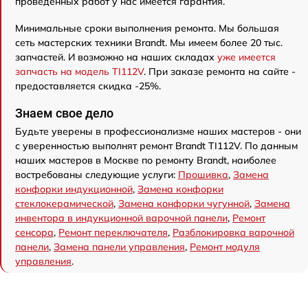
проведенных работ у нас имеется гарантия.
Минимальные сроки выполнения ремонта. Мы большая
сеть мастерских техники Brandt. Мы имеем более 20 тыс.
запчастей. И возможно на наших складах
уже имеется
запчасть на модель TI112V
. При заказе ремонта на сайте -
предоставляется скидка -25%.
Знаем свое дело
Будьте уверены в профессионализме наших мастеров - они
с уверенностью выполнят ремонт Brandt TI112V. По данным
наших мастеров в Москве по ремонту Brandt, наиболее
востребованы следующие услуги:
Прошивка
,
Замена
конфорки индукционной
,
Замена конфорки
стеклокерамической
,
Замена конфорки чугунной
,
Замена
инвентора в индукционной варочной панели
,
Ремонт
сенсора
,
Ремонт переключателя
,
Разблокировка варочной
панели
,
Замена панели управления
,
Ремонт модуля
управления
.