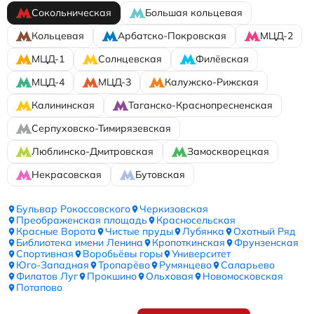
Сокольническая
Большая кольцевая
Кольцевая
Арбатско-Покровская
МЦД-2
МЦД-1
Солнцевская
Филёвская
МЦД-4
МЦД-3
Калужско-Рижская
Калининская
Таганско-Краснопресненская
Серпуховско-Тимирязевская
Люблинско-Дмитровская
Замоскворецкая
Некрасовская
Бутовская
Бульвар Рокоссовского
Черкизовская
Преображенская площадь
Красносельская
Красные Ворота
Чистые пруды
Лубянка
Охотный Ряд
Библиотека имени Ленина
Кропоткинская
Фрунзенская
Спортивная
Воробьёвы горы
Университет
Юго-Западная
Тропарёво
Румянцево
Саларьево
Филатов Луг
Прокшино
Ольховая
Новомосковская
Потапово